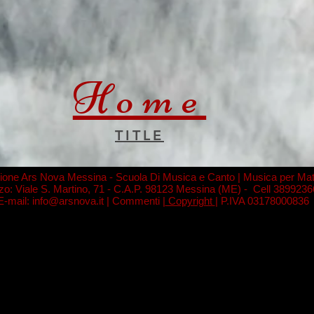
Home
TITLE
ione Ars Nova Messina - Scuola Di Musica e Canto | Musica per Mat
zzo: Viale S. Martino, 71 - C.A.P. 98123 Messina (ME) - Cell 3899236
E-mail: info@arsnova.it | Commenti |
Copyright
| P.IVA 03178000836