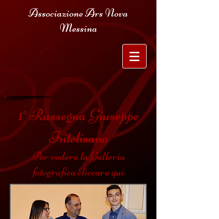
Associazione Ars Nova
Messina
1°
Rassegna Giuseppe
Intelisano
Per vedere la Galleria
fotografica cliccare qui